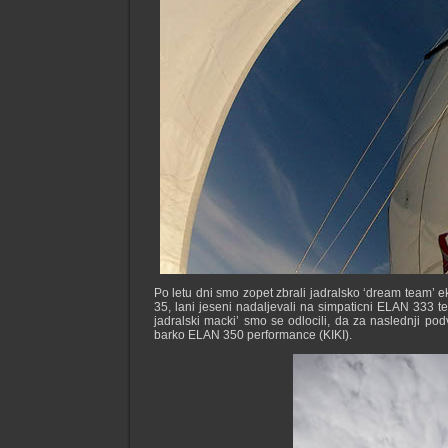
Po letu dni smo zopet zbrali jadralsko ‘dream team’ eki
35, lani jeseni nadaljevali na simpaticni ELAN 333 te
jadralski macki’ smo se odlocili, da za naslednji p
barko ELAN 350 performance (KIKI).