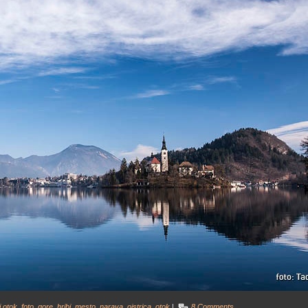
i otok
,
foto
,
gore
,
hribi
,
mesto
,
narava
,
ojstrica
,
otok
|
8 Comments