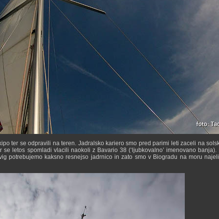
po ter se odpravili na teren. Jadralsko kariero smo pred parimi leti zaceli na solsk
r se letos spomladi vlacili naokoli z Bavario 38 (‘ljubkovalno’ imenovano banja). 
odvig potrebujemo kaksno resnejso jadrnico in zato smo v Biogradu na moru najel