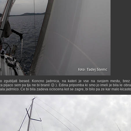
no zgubljati besed. Koncno jadrnica, na kateri je vse na svojem mestu, brez
ijaco sem pa tja ne bi branil 😉 ). Edina pripomba ki smo jo imeli je bila le obr
la jadrnico. Ce bi bila zadeva ociscena kot se zagre, bi bilo pa ze kar malo kicasto