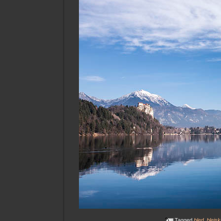
Tagged
bled
,
blejsk