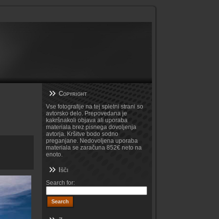
Copyright
Vse fotografije na tej spletni strani so
avtorsko delo. Prepovedana je
kakršnakoli objava ali uporaba
materiala brez pisnega dovoljenja
avtorja. Kršitve bodo sodno
preganjane. Nedovoljena uporaba
materiala se zaračuna 852€ neto na
enoto.
Išči
Search for: