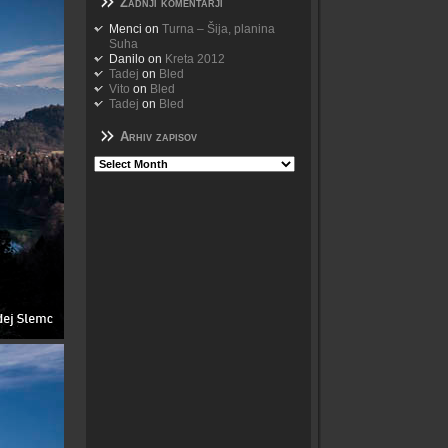
Zadnji komentarji
Menci
on
Turna – Šija, planina
Suha
Danilo
on
Kreta 2012
Tadej
on
Bled
Vito
on
Bled
Tadej
on
Bled
Arhiv zapisov
Arhiv
zapisov