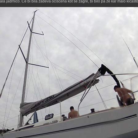
la jadrnico. Ce bi bila zadeva ociscena kot se zagre, bi bilo pa ze kar malo kicasto