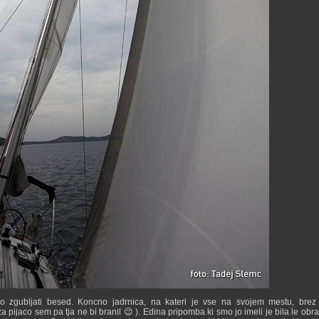
no zgubljati besed. Koncno jadrnica, na kateri je vse na svojem mestu, brez
ijaco sem pa tja ne bi branil 😉 ). Edina pripomba ki smo jo imeli je bila le obr