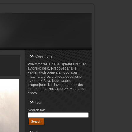
Copyright
Vse fotografije na tej spletni strani so
avtorsko delo. Prepovedana je
kakršnakoli objava ali uporaba
materiala brez pisnega dovoljenja
avtorja. Kršitve bodo sodno
preganjane. Nedovoljena uporaba
materiala se zaračuna 852€ neto na
enoto.
Išči
Search for: