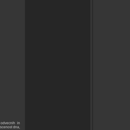
 odvecnih in
ascenost dna,