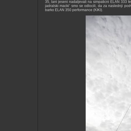
35, lani jeseni nadaljevali na simpaticni ELAN 333 te
jadralski macki’ smo se odlocili, da za naslednji p
barko ELAN 350 performance (KIKI).