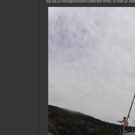
kar pa je neodgovornost carterske firme, ki nam je odda