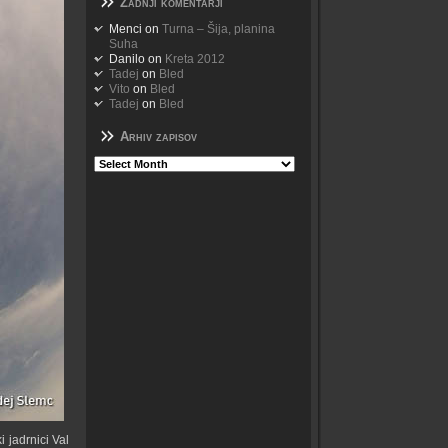
Zadnji komentarji
Menci
on
Turna – Šija, planina
Suha
Danilo
on
Kreta 2012
Tadej
on
Bled
Vito
on
Bled
Tadej
on
Bled
Arhiv zapisov
Arhiv
zapisov
i jadrnici Val