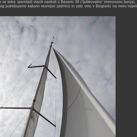
r se letos spomladi vlacili naokoli z Bavario 38 (‘ljubkovalno’ imenovano banja). 
odvig potrebujemo kaksno resnejso jadrnico in zato smo v Biogradu na moru najel