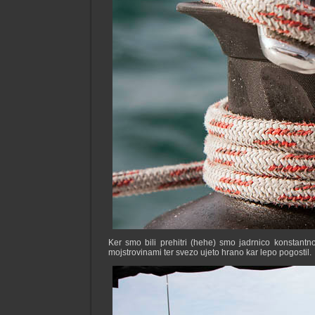
Ker smo bili prehitri (hehe) smo jadrnico konstantno
mojstrovinami ter svezo ujeto hrano kar lepo pogostil.