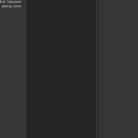
Kot ‘izkuseni
i skoraj novo