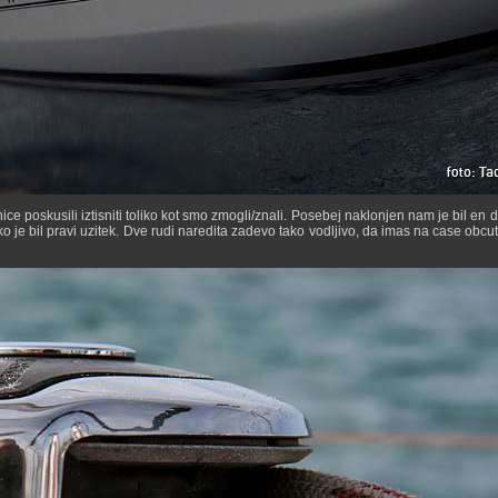
ce poskusili iztisniti toliko kot smo zmogli/znali. Posebej naklonjen nam je bil en 
o je bil pravi uzitek. Dve rudi naredita zadevo tako vodljivo, da imas na case obcut